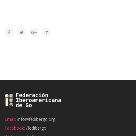
Email:
info@fedibergo.org
Facebook:
/fedibergo