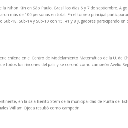
e la Nihon Kiin en São Paulo, Brasil los días 6 y 7 de septiembre. Algo
iparon más de 100 personas en total. En el torneo principal particip
o Sub-18, Sub-14 y Sub-10 con 15, 41 y 8 jugadores participando en
rie chilena en el Centro de Modelamiento Matemático de la U. de Chil
 de todos los rincones del país y se coronó como campeón Avelio Se
ontinente, en la sala Benito Stern de la municipalidad de Punta del Es
 cuales William Ojeda resultó como campeón.