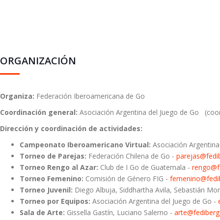
ORGANIZACIÓN
Organiza:
Federación Iberoamericana de Go
Coordinación general:
Asociación Argentina del Juego de Go (coo
Dirección y coordinación de actividades:
Campeonato Iberoamericano Virtual:
Asociación Argentina
Torneo de Parejas:
Federación Chilena de Go -
parejas@fedi
Torneo Rengo al Azar:
Club de I Go de Guatemala -
rengo@f
Torneo Femenino:
Comisión de Género FIG -
femenino@fedi
Torneo Juvenil:
Diego Albuja, Siddhartha Avila, Sebastián Mon
Torneo por Equipos:
Asociación Argentina del Juego de Go -
Sala de Arte:
Gissella Gastín, Luciano Salerno -
arte@fediberg