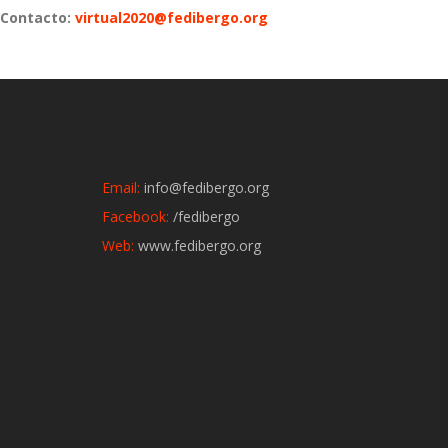
Contacto:
virtual2020@fedibergo.org
Email:
info@fedibergo.org
Facebook:
/fedibergo
Web:
www.fedibergo.org