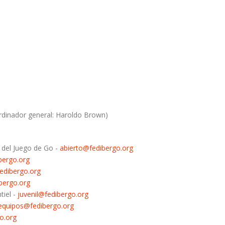
rdinador general: Haroldo Brown)
 del Juego de Go -
abierto@fedibergo.org
bergo.org
edibergo.org
bergo.org
tiel -
juvenil@fedibergo.org
equipos@fedibergo.org
o.org