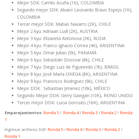
Mejor SDK: Camilo Acuña (1K), COLOMBIA
Segundo mejor SDK: Alvaro Leonardo Bravo Espejo (1K),
COLOMBIA
Tercer mejor SDK: Matias Navarro (2K), CHILE
Mejor 2 kyu: Adriaan Ludl (2K), AUSTRIA
Mejor 3 kyu: Elizaveta Antonova (3K), RUSIA
Mejor 4 kyu: Franco Ignacio Correa (4K), ARGENTINA
Mejor 5 kyu: Omar Juliao (5k), PANAMÁ
Mejor 6 kyu: Sebastián Dossow (6k), CHILE
Mejor 7 kyu: Diego Luiz de Figueiredo (7k), BRASIL
Mejor 8 kyu: José María ONEGA (8K), ARGENTINA
Mejor 9 kyu: Francisco Rodriguez (9k), CHILE
Mejor DDK : Sebastian Jimenez (10k), MÉXICO
Segundo Mejor DDK: Gerry Gavigan (10K), REINO UNIDO
Tercer mejor DDK: Lucia Gorosito (16K), ARGENTINA
Emparejamientos:
Ronda 5
/
Ronda 4
/
Ronda 3
/
Ronda 2
/
Ronda
1
Ingresar archivos SGF:
Ronda 5
/
Ronda 4
/
Ronda 3
/
Ronda 2
/
Ronda 1