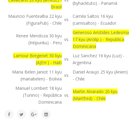
(byhacktuto) - Panamá
Brasil
Mauricio Fuentealba 22 kyu
Camila Saltos 16 kyu
vs.
(FiguraPub) - Chile
(camisaltos) - Ecuador
Generoso Aristides Ledesma
Renee Mendoza 30 kyu
vs.
17 kyu (Arolip ) - Republica
(Intipunku) - Peru
Dominicana
Lamour Bregenet 30 kyu
Luz Sanchez 16 kyu (Luz) -
vs.
(AJEH ) - Haiti
Argentina
Maria Belen Janiot 11 kyu
Daniel Araujo 25 kyu (Anien)
vs.
(mariabelen) - Bolivia
- Chile
Manuel Lombert 18 kyu
Martin Alvarado 20 kyu
(Tunino) - República
vs.
(Martfred) - Chile
Dominicana