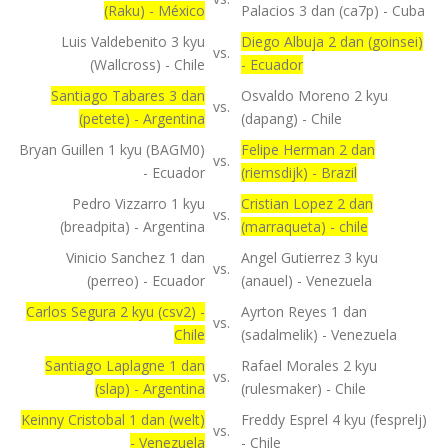
(Raku) - México
Palacios 3 dan (ca7p) - Cuba
Luis Valdebenito 3 kyu
Diego Albuja 2 dan (goinsei)
vs.
(Wallcross) - Chile
- Ecuador
Santiago Tabares 3 dan
Osvaldo Moreno 2 kyu
vs.
(petete) - Argentina
(dapang) - Chile
Bryan Guillen 1 kyu (BAGM0)
Felipe Herman 2 dan
vs.
- Ecuador
(riemsdijk) - Brazil
Pedro Vizzarro 1 kyu
Cristian Lopez 2 dan
vs.
(breadpita) - Argentina
(marraqueta) - chile
Vinicio Sanchez 1 dan
Angel Gutierrez 3 kyu
vs.
(perreo) - Ecuador
(anauel) - Venezuela
Carlos Segura 2 kyu (csv2) -
Ayrton Reyes 1 dan
vs.
Chile
(sadalmelik) - Venezuela
Santiago Laplagne 1 dan
Rafael Morales 2 kyu
vs.
(slap) - Argentina
(rulesmaker) - Chile
Keinny Cristobal 1 dan (welt)
Freddy Esprel 4 kyu (fesprelj)
vs.
- Venezuela
- Chile