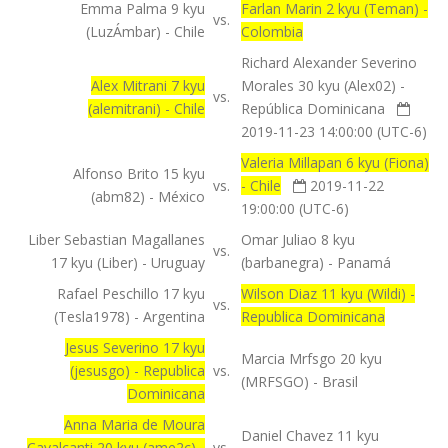
Emma Palma 9 kyu
Farlan Marin 2 kyu (Teman) -
vs.
(LuzÁmbar) - Chile
Colombia
Richard Alexander Severino
Alex Mitrani 7 kyu
Morales 30 kyu (Alex02) -
vs.
(alemitrani) - Chile
República Dominicana
2019-11-23 14:00:00 (UTC-6)
Valeria Millapan 6 kyu (Fiona)
Alfonso Brito 15 kyu
vs.
- Chile
2019-11-22
(abm82) - México
19:00:00 (UTC-6)
Liber Sebastian Magallanes
Omar Juliao 8 kyu
vs.
17 kyu (Liber) - Uruguay
(barbanegra) - Panamá
Rafael Peschillo 17 kyu
Wilson Diaz 11 kyu (Wildi) -
vs.
(Tesla1978) - Argentina
Republica Dominicana
Jesus Severino 17 kyu
Marcia Mrfsgo 20 kyu
(jesusgo) - Republica
vs.
(MRFSGO) - Brasil
Dominicana
Anna Maria de Moura
Daniel Chavez 11 kyu
Cavalcanti 20 kyu (ame2c) -
vs.