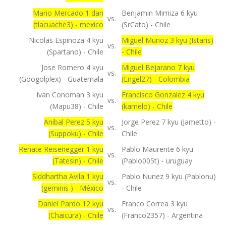
Mario Mercado 1 dan
Benjamin Mimiza 6 kyu
vs.
(tlacuache3) - mexico
(SrCato) - Chile
Nicolas Espinoza 4 kyu
Miguel Munoz 3 kyu (Istaris)
vs.
(Spartano) - Chile
- Chile
Jose Romero 4 kyu
Miguel Bejarano 7 kyu
vs.
(Googolplex) - Guatemala
(Engel27) - Colombia
Ivan Conoman 3 kyu
Francisco Gonzalez 4 kyu
vs.
(Mapu38) - Chile
(kamelo) - Chile
Anibal Perez 5 kyu
Jorge Perez 7 kyu (Jametto) -
vs.
(Suppoku) - Chile
Chile
Renate Reisenegger 1 kyu
Pablo Maurente 6 kyu
vs.
(Tatesin) - Chile
(Pablo005t) - uruguay
Siddhartha Avila 1 kyu
Pablo Nunez 9 kyu (Pablonu)
vs.
(geminis ) - México
- Chile
Daniel Pardo 12 kyu
Franco Correa 3 kyu
vs.
(Chaicura) - Chile
(Franco2357) - Argentina