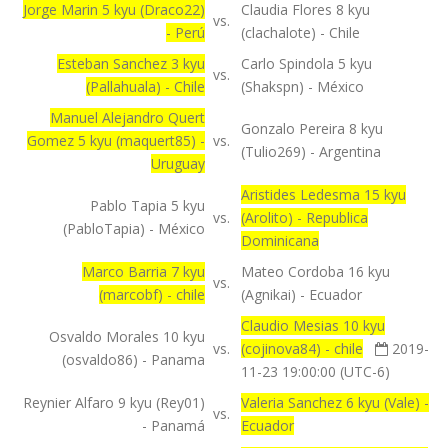
Jorge Marin 5 kyu (Draco22)
Claudia Flores 8 kyu
vs.
- Perú
(clachalote) - Chile
Esteban Sanchez 3 kyu
Carlo Spindola 5 kyu
vs.
(Pallahuala) - Chile
(Shakspn) - México
Manuel Alejandro Quert
Gonzalo Pereira 8 kyu
Gomez 5 kyu (maquert85) -
vs.
(Tulio269) - Argentina
Uruguay
Aristides Ledesma 15 kyu
Pablo Tapia 5 kyu
vs.
(Arolito) - Republica
(PabloTapia) - México
Dominicana
Marco Barria 7 kyu
Mateo Cordoba 16 kyu
vs.
(marcobf) - chile
(Agnikai) - Ecuador
Claudio Mesias 10 kyu
Osvaldo Morales 10 kyu
vs.
(cojinova84) - chile
2019-
(osvaldo86) - Panama
11-23 19:00:00 (UTC-6)
Reynier Alfaro 9 kyu (Rey01)
Valeria Sanchez 6 kyu (Vale) -
vs.
- Panamá
Ecuador