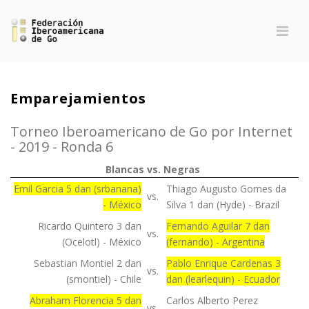
Emparejamientos
Torneo Iberoamericano de Go por Internet
- 2019 - Ronda 6
Blancas
vs.
Negras
Emil Garcia 5 dan (srbanana)
Thiago Augusto Gomes da
vs.
- México
Silva 1 dan (Hyde) - Brazil
Ricardo Quintero 3 dan
Fernando Aguilar 7 dan
vs.
(Ocelotl) - México
(fernando) - Argentina
Sebastian Montiel 2 dan
Pablo Enrique Cardenas 3
vs.
(smontiel) - Chile
dan (learlequin) - Ecuador
Abraham Florencia 5 dan
Carlos Alberto Perez
vs.